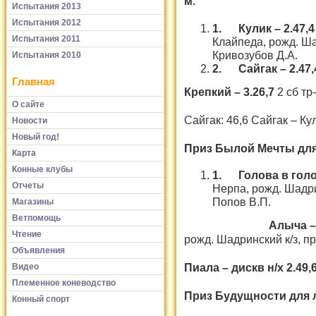
м.
Испытания 2013
Испытания 2012
1.
Кулик – 2.47,
Испытания 2011
Клайпеда, рожд. Шад
Кривозубов Д.А.
Испытания 2010
2.
Сайгак – 2.47,
Главная
Крепкий – 3.26,7
2 сб тр
О сайте
Сайгак: 46,6 Сайгак – Кул
Новости
Новый год!
Приз Былой Мечты для 
Карта
Конные клубы
1.
Голова в голо
Отчеты
Нерпа, рожд. Шадрин
Попов В.П.
Магазины
Ветпомощь
Алыча – 2.
Чтение
рожд. Шадринский к/з, пр
Объявления
Пиала – дискв н/х 2.49,
Видео
Племенное коневодство
Приз Будущности для ло
Конный спорт