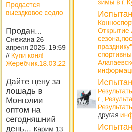
зимы в г. 
Продается
выездковое седло
Испытан
Конноспорт
Продан...
Открытие 
сезона,по
Снежана 26
празднику
апреля 2025, 19:59
спортивны
//
Купи коня! -
Алапаевск
Жеребчик.18.03.22
информац
Дайте цену за
Испытан
лошадь в
Результаты
г.
,
Результа
Монголии
Результат
оптом на
другая
ин
сегодняшний
Испытан
день...
Карим 13