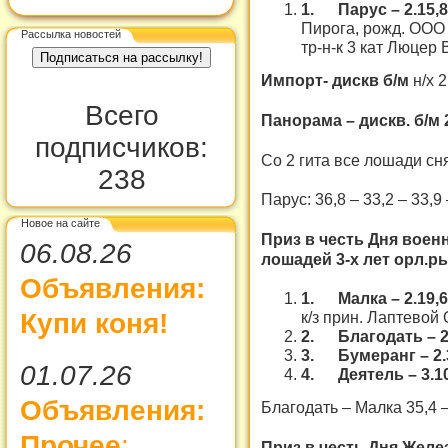
1.
Парус – 2.15,
Пирога, рожд. ООО
Рассылка новостей
тр-н-к 3 кат Люцер 
Импорт- дискв б/м
н/х 
Всего
Панорама – дискв. б/м 2
подписчиков:
Со 2 гита все лошади сн
238
Парус: 36,8 – 33,2 – 33,9 
Новое на сайте
Приз в честь Дня воен
06.08.26
лошадей 3-х лет орл.ры
Объявления:
1.
Малка – 2.19,
к/з прин. Лаптевой 
Купи коня!
2.
Благодать – 2
3.
Бумеранг – 2.
01.07.26
4.
Деятель – 3.1
Объявления:
Благодать – Малка 35,4 –
Прочее
:
Приз в честь Дня Жел