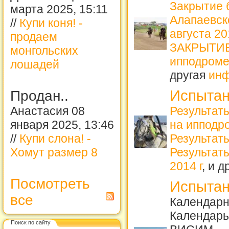
Закрытие 
марта 2025, 15:11
Алапаевс
//
Купи коня! -
августа 2
продаем
ЗАКРЫТИЕ 
монгольских
ипподроме
лошадей
другая
ин
Испытан
Продан..
Результат
Анастасия 08
на ипподро
января 2025, 13:46
Результат
//
Купи слона! -
Результаты
Хомут размер 8
2014 г
, и 
Посмотреть
Испытан
все
Календарн
Календарь
Поиск по сайту