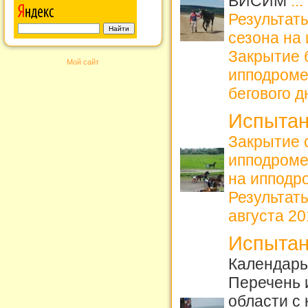
ВИСИМ
...
Результаты
сезона на
Закрытие б
Мой сайт
ипподром
бегового д
Испытан
Закрытие 
ипподром
на ипподро
Результат
августа 201
Испытан
Календарь 
Перечень 
области с