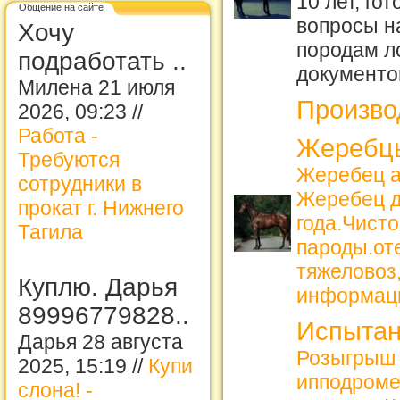
10 лет, го
Общение на сайте
вопросы н
Хочу
породам 
подработать ..
документо
Милена 21 июля
Произво
2026, 09:23 //
Работа -
Жеребцы
Требуются
Жеребец а
сотрудники в
Жеребец д
прокат г. Нижнего
года.Чист
Тагила
пароды.от
тяжеловоз,
Куплю. Дарья
информац
89996779828..
Испытан
Дарья 28 августа
Розыгрыш 
2025, 15:19 //
Купи
ипподроме
слона! -