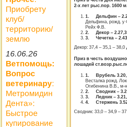
2-х лет рыс.пор. 1600 м
Приобрету
1.
Дельфин – 2.
клуб/
Дельфина, рожд. у Ф
Рейх Ф.В.
территорию/
2.
Декор – 2.27,
землю
3.
Чечетка – 2.4
Декор: 37,4 – 35,1 – 38,
16.06.26
Приз в честь воздушно
Ветпомощь:
лошадей ст.возр.рыс.по
Вопрос
1.
Врубель 3.20
Весталка рожд. Локо
ветеринару
:
Огибенина В.В., м-н
2.
Сводник – 3.
Метромидин
3.
Ледник – 3.21
Дента»:
4.
Стержень 3.5
Сводник: 33,0 – 34,9 – 37
Быстрое
купирование