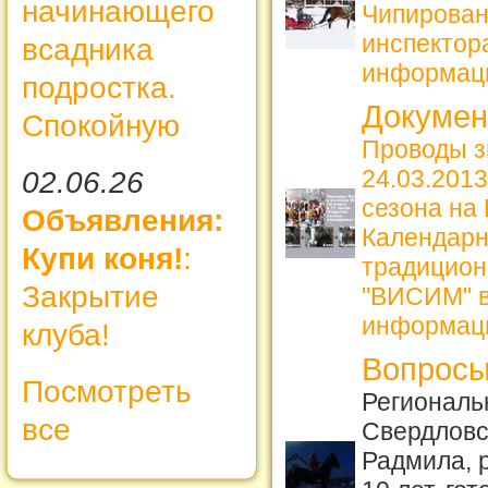
начинающего
Чипирова
инспекто
всадника
информац
подростка.
Докуме
Спокойную
Проводы з
24.03.2013
02.06.26
сезона на
Объявления:
Календарн
Купи коня!
:
традицион
Закрытие
"ВИСИМ" в
информац
клуба!
Вопросы
Посмотреть
Региональ
все
Свердловс
Радмила, 