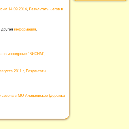
исим 14.09.2014
,
Результаты бегов в
и другая
информация
.
на на ипподроме "ВИСИМ"
,
вгуста 2011 г
,
Результаты
о сезона в МО Алапаевское (дорожка