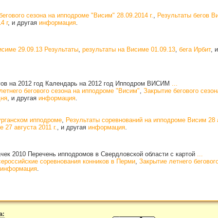
егового сезона на ипподроме "Висим" 28.09.2014 г.
,
Результаты бегов В
4 г
, и другая
информация
.
исиме 29.09.13 Результаты
,
результаты на Висиме 01.09.13
,
бега Ирбит
, 
гов на 2012 год Календарь на 2012 год Ипподром ВИСИМ
...
летнего бегового сезона на ипподроме "Висим"
,
Закрытие бегового сезо
дня
, и другая
информация
.
урганском ипподроме
,
Результаты соревнований на ипподроме Висим 28 а
 27 августа 2011 г.
, и другая
информация
.
ачек 2010 Перечень ипподромов в Свердловской области с картой
...
ероссийские соревнования конников в Перми
,
Закрытие летнего беговог
информация
.
а: