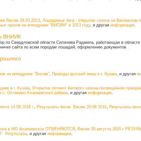
ке Висим 24.03.2013
,
Лошадиные бега - открытие сезона на Висимском 
ых призов на ипподроме "ВИСИМ" в 2013 году
, и другая
информация
.
ты ВНИИК
ор по Свердловской области Силачева Радмила, работающая в области б
аничке сайта по всем породам лошадей, оформлению документов
...
прошлого
ов на ипподроме "Висим"
,
Проводы русской зимы в г. Кушва
, и другая
и
дник в г. Кушва
,
Открытие летнего бегового сезона,посвящённое праздн
в с. Останино Алапаевского района
, и другая
информация
.
бите 14.08.2016 г.
,
Результаты бегов. Висим 20.08.2016
,
Результаты бего
сезона в МО Алапаевское ОТМЕНЯЮТСЯ
,
Висим 30 августа 2015 г РЕЗУ
". Результаты
, и другая
информация
.