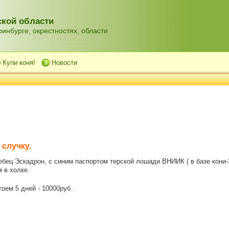
кой области
инбурге, окрестностях, области
Купи коня!
Новости
 случку.
бец Эскадрон, с синим паспортом терской лошади ВНИИК ( в базе кони-3
м в холке.
тоем 5 дней - 10000руб .