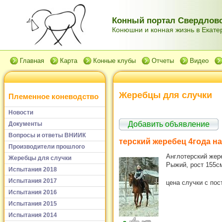
Конный портал Свердловс
Конюшни и конная жизнь в Екатер
Главная
Карта
Конные клубы
Отчеты
Видео
Жеребцы для случки
Племенное коневодство
Новости
Добавить объявление
Документы
Вопросы и ответы ВНИИК
терский жеребец 4года на
Производители прошлого
Англотерский жере
Жеребцы для случки
Рыжий, рост 155с
Испытания 2018
Испытания 2017
цена случки с пос
Испытания 2016
Испытания 2015
Испытания 2014