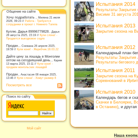
Испытания 2014
Результаты Закрытия б
Общение на сайте
Висиме 31 августа 201
Хочу подработать ..
Милена 21 июля
2026, 09:23 //
Работа - Требуются
сотрудники в прокат г. Нижнего Тагила
Испытания 2013
Закрытие сезона на В
Куплю. Дарья 89996779828..
Дарья
28 августа 2025, 15:19 //
Купи слона! -
Продается выездковое седло
Продан...
Снежана 26 апреля 2025,
Испытания 2012
19:59 //
Купи коня! - Жеребчик.18.03.22
Календарный план бе
Дайте цену за лошадь в Монголии
Результаты Закрытия 
оптом на сегодняшний день...
Карим
Результаты бегового 
13 марта 2025, 15:11 //
Купи коня! -
продаем монгольских лошадей
Испытания 2011
Продан..
Анастасия 08 января 2025,
Закрытие сезона на К
13:46 //
Купи слона! - Хомут размер 8
Соревнований в Ирбите
Посмотреть все
Испытания 2010
Поиск по сайту
Календарь бегов и ск
Скачки в Белоярке
,
Вс
в Останино)
, и другая
Мой сайт
Наша кнопк