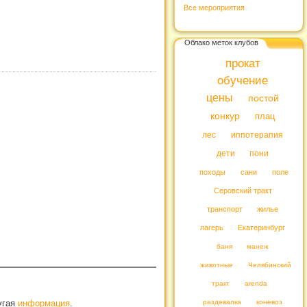
Все мероприятия
Облако меток клубов
прокат
обучение
цены
постой
конкур
плац
лес
иппотерапия
дети
пони
походы
сани
поле
Серовский тракт
транспорт
жилье
лагерь
Екатеринбург
баня
манеж
животные
Челябинский
тракт
arenda
раздевалка
коневоз
ругая
информация
.