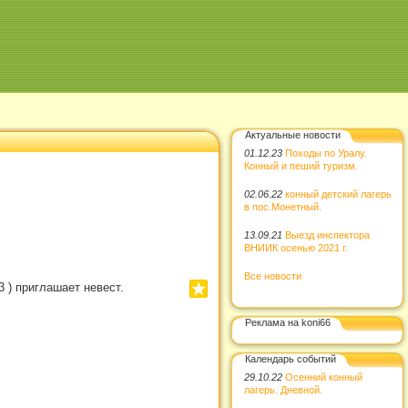
Актуальные новости
01.12.23
Походы по Уралу.
Конный и пеший туризм.
02.06.22
конный детский лагерь
в пос.Монетный.
13.09.21
Выезд инспектора
ВНИИК осенью 2021 г.
Все новости
 ) приглашает невест.
Реклама на koni66
Календарь событий
29.10.22
Осенний конный
лагерь. Дневной.