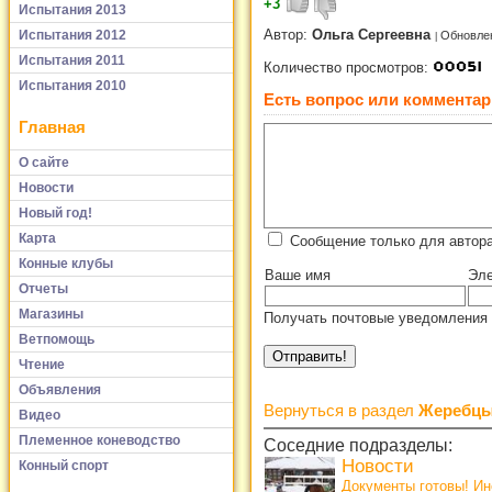
+3
Испытания 2013
Автор:
Ольга Сергеевна
Испытания 2012
Обновлен
Испытания 2011
Количество просмотров:
Испытания 2010
Есть вопрос или комментар
Главная
О сайте
Новости
Новый год!
Карта
Сообщение только для автора
Конные клубы
Ваше имя
Эле
Отчеты
Магазины
Получать почтовые уведомления 
Ветпомощь
Чтение
Объявления
Вернуться в раздел
Жеребцы
Видео
Племенное коневодство
Соседние подразделы:
Новости
Конный спорт
Документы готовы! И