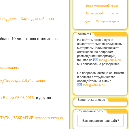
Ново-Московский тракт
Березовский
озеро
ипподроме.
,
Календарный план
еда
Сибирский тракт
Контакты
олее 10 лет, готова ответить на
На сайте можно и нужно
самостоятельно выкладывать
материалы. Если возникают
сложности, по вопросам
размещения информации,
пишите на
mail@koni66.ru
,
мы обязательно разберемся.
нформация
.
По вопросам обмена ссылками
и всякого сотрудничества
ику"Борозда-2017"
,
Конно-
обращайтесь на емайл
mail@koni66.ru
в Висим 06.08.2016
, и другая
Введите заголовок
Социальные сети
ЛЬТАТЫ
,
ЗАКРЫТИЕ бегового сезона
Вам нравится наш сайт?