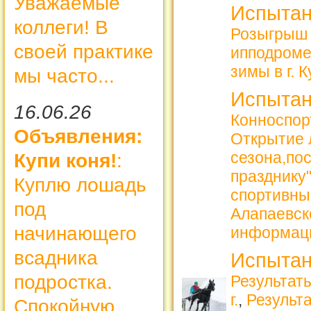
Уважаемые
Испытан
коллеги! В
Розыгрыш 
своей практике
ипподроме
зимы в г. 
мы часто...
Испытан
16.06.26
Конноспорт
Объявления:
Открытие 
сезона,по
Купи коня!
:
празднику
Куплю лошадь
спортивны
под
Алапаевск
начинающего
информац
всадника
Испытан
подростка.
Результаты
г.
,
Результа
Спокойную