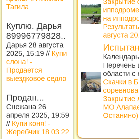
Закрытие 
Тагила
ипподром
на ипподро
Куплю. Дарья
Результат
89996779828..
августа 201
Дарья 28 августа
Испытан
2025, 15:19 //
Купи
Календарь 
слона! -
Перечень 
Продается
области с
выездковое седло
Скачки в 
соревнова
Продан...
Закрытие л
Снежана 26
МО Алапае
апреля 2025, 19:59
Останино)
//
Купи коня! -
Жеребчик.18.03.22