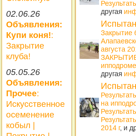
Результат
другая
ин
02.06.26
Испытан
Объявления:
Закрытие 
Купи коня!
:
Алапаевс
Закрытие
августа 2
клуба!
ЗАКРЫТИЕ 
ипподроме
05.05.26
другая
ин
Объявления:
Испытан
Прочее
:
Результат
Искусственное
на ипподро
Результат
осеменение
Результаты
кобыл |
2014 г
, и 
Покрытие |