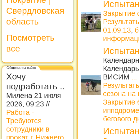
Испытан
Свердловская
Закрытие 
область
Результат
01.09.13
,
б
Посмотреть
информац
все
Испытан
Календарн
Календарь
Общение на сайте
Хочу
ВИСИМ
...
Результаты
подработать ..
сезона на
Милена 21 июля
Закрытие б
2026, 09:23 //
ипподром
Работа -
бегового д
Требуются
сотрудники в
Испытан
прокат г. Нижнего