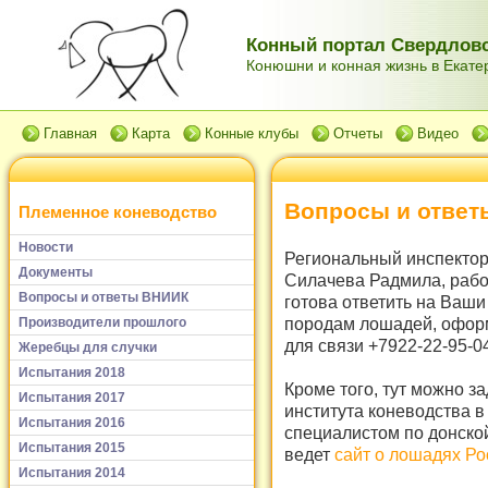
Конный портал Свердловс
Конюшни и конная жизнь в Екатер
Главная
Карта
Конные клубы
Отчеты
Видео
Вопросы и отве
Племенное коневодство
Новости
Региональный инспектор
Документы
Силачева Радмила, рабо
Вопросы и ответы ВНИИК
готова ответить на Ваши
породам лошадей, офор
Производители прошлого
для связи +7922-22-95-04
Жеребцы для случки
Испытания 2018
Кроме того, тут можно з
Испытания 2017
института коневодства в
Испытания 2016
специалистом по донско
Испытания 2015
ведет
сайт о лошадях Ро
Испытания 2014