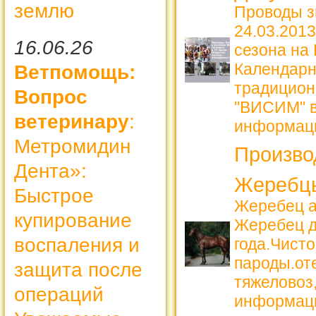
землю
Проводы з
24.03.2013
16.06.26
сезона на
Календарн
Ветпомощь:
традицион
Вопрос
"ВИСИМ" в
ветеринару
:
информац
Метромидин
Произво
Дента»:
Жеребцы
Быстрое
Жеребец а
купирование
Жеребец д
воспаления и
года.Чист
пароды.от
защита после
тяжеловоз,
операций
информац