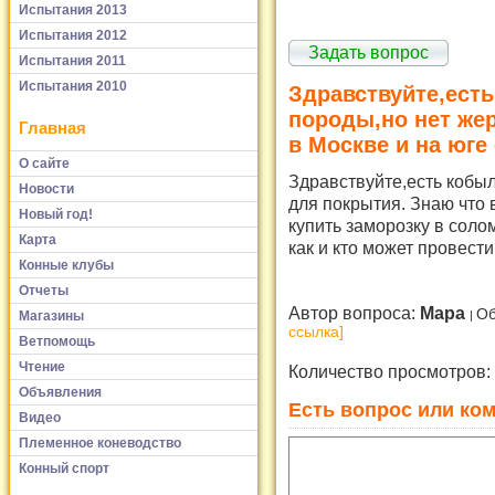
Испытания 2013
Испытания 2012
Задать вопрос
Испытания 2011
Испытания 2010
Здравствуйте,ест
породы,но нет же
Главная
в Москве и на юге
О сайте
Здравствуйте,есть кобы
Новости
для покрытия. Знаю что 
Новый год!
купить заморозку в соло
Карта
как и кто может провест
Конные клубы
Отчеты
Автор вопроса:
Мара
Об
Магазины
ссылка]
Ветпомощь
Чтение
Количество просмотров:
Объявления
Есть вопрос или ком
Видео
Племенное коневодство
Конный спорт