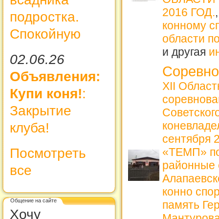
2016 ГОД.
подростка.
конному сп
Спокойную
области по
и другая
и
02.06.26
Соревно
Объявления:
XII Облас
Купи коня!
:
соревнова
Закрытие
Советског
коневладе
клуба!
сентября 
Посмотреть
«ТЕМП» по
районные 
все
Алапаевск
конно спо
Общение на сайте
память Ге
Хочу
Мантурова