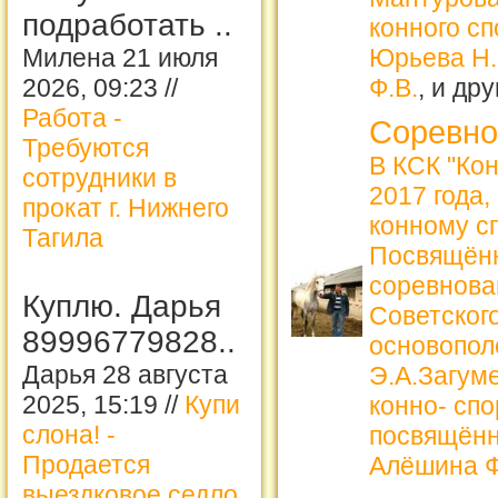
подработать ..
конного с
Милена 21 июля
Юрьева Н.
2026, 09:23 //
Ф.В.
, и др
Работа -
Соревно
Требуются
В КСК "Ко
сотрудники в
2017 года,
прокат г. Нижнего
конному с
Тагила
Посвящённ
соревнова
Куплю. Дарья
Советского
89996779828..
основопол
Дарья 28 августа
Э.А.Загум
2025, 15:19 //
Купи
конно- сп
слона! -
посвящённ
Продается
Алёшина 
выездковое седло