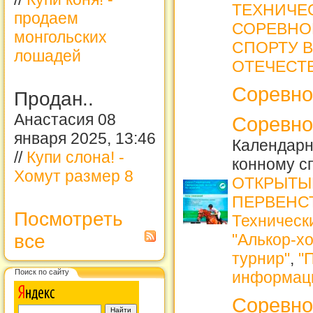
ТЕХНИЧЕ
продаем
СОРЕВНО
монгольских
СПОРТУ В
лошадей
ОТЕЧЕСТ
Соревно
Продан..
Анастасия 08
Соревно
января 2025, 13:46
Календарн
//
Купи слона! -
конному с
Хомут размер 8
ОТКРЫТЫ
ПЕРВЕНСТ
Посмотреть
Техническ
все
"Алькор-хо
турнир"
,
"
Поиск по сайту
информац
Соревно