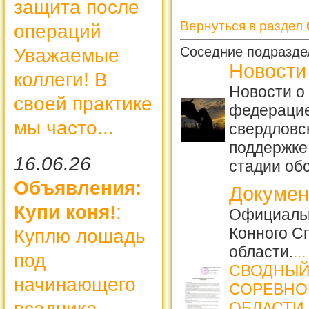
защита после
Вернуться в раздел
операций
Соседние подразде
Уважаемые
Новости
коллеги! В
Новости о
своей практике
федерацие
мы часто...
свердловск
поддержке
16.06.26
стадии об
Объявления:
Докуме
Купи коня!
:
Официаль
Конного С
Куплю лошадь
области.
...
под
СВОДНЫЙ
начинающего
СОРЕВНО
всадника
ОБЛАСТИ