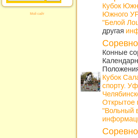
Кубок Южн
Южного У
Мой сайт
"Белой Ло
другая
ин
Соревно
Конные сор
Календарн
Положения
Кубок Сал
спорту. У
Челябинск
Открытое 
"Вольный в
информац
Соревно