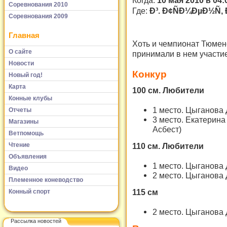
Когда:
10 мая 2010 в 04:
Соревнования 2010
Где:
Ð³. Ð¢ÑÐ¼ÐµÐ½Ñ, 
Соревнования 2009
Главная
Хоть и чемпионат Тюмен
О сайте
принимали в нем участие
Новости
Конкур
Новый год!
Карта
100 см. Любители
Конные клубы
1 место. Цыганов
Отчеты
3 место. Екатерин
Магазины
Асбест)
Ветпомощь
Чтение
110 см. Любители
Объявления
1 место. Цыганов
Видео
2 место. Цыганов
Племенное коневодство
115 см
Конный спорт
2 место. Цыганов
Рассылка новостей