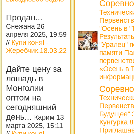
Соревно
Техническ
Продан...
Первенств
Снежана 26
"Осень в 
апреля 2025, 19:59
Результат
//
Купи коня! -
"Уралец" 
Жеребчик.18.03.22
памяти Па
первенств
Дайте цену за
«Осень в 
информац
лошадь в
Монголии
Соревно
оптом на
Техническ
Первенств
сегодняшний
Будущее" 3
день...
Карим 13
Кунгурка 8
марта 2025, 15:11
Приглашае
//
Купи коня! -