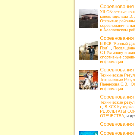
Соревнования
XII Областные кон
коневладельца Э.
Открытые районные
соревнования в па
в Алапаевском ра
Соревнования
В КСК "Конный Дво
При",
,
Посвящённо
С.Г.Устинову и ос
спортивные сорев
информация
.
Соревнования
Технические Резул
Технические Резул
Паненкова С.В.
,
От
информация
.
Соревнования
Технические резул
г.
,
В КСК Кунгурка 
РЕЗУЛЬТАТЫ СО
ОТЕЧЕСТВА
, и д
Соревнования
Соревнования