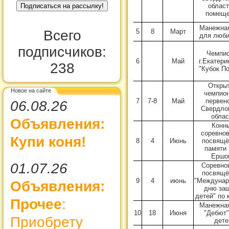
област
помеще
Манежная
5
8
Март
Всего
для люби
подписчиков:
Чемпио
6
Май
г.Екатери
238
"Кубок П
Откры
Новое на сайте
чемпион
7
7-8
Май
первен
06.08.26
Свердло
облас
Объявления:
Конн
соревнов
Купи коня!
8
4
Июнь
посвящё
памяти 
Ершо
01.07.26
Соревно
посвящё
9
4
июнь
"Междунар
Объявления:
дню за
детей" по 
Прочее
:
Манежная
10
18
Июня
"Дебют"
Приобрету
дете