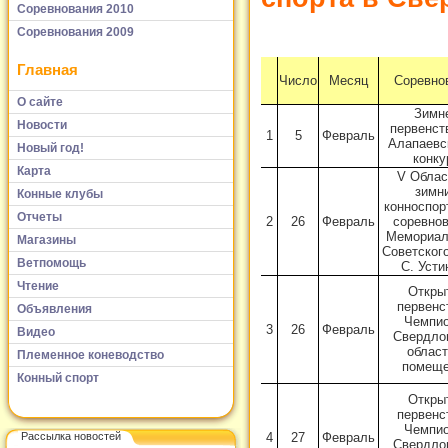
Соревнования 2010
Соревнования 2009
Главная
Число
Месяц
Соревно
О сайте
Зимн
Новости
первенст
1
5
Февраль
Алапаевс
Новый год!
конку
Карта
V Облас
зимн
Конные клубы
конноспор
Отчеты
2
26
Февраль
соревнов
Мемориал
Магазины
Советског
Ветпомощь
С. Усти
Чтение
Откры
первенс
Объявления
Чемпио
3
26
Февраль
Видео
Свердло
област
Племенное коневодство
помеще
Конный спорт
Откры
первенс
Чемпио
4
27
Февраль
Рассылка новостей
Свердло