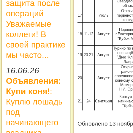
защита после
Свердло
облас
Откры
операций
17
Июль
первенст
конку
Уважаемые
Первен
коллеги! В
18
11-12
Август
г.Екатери
"Кубок 
своей практике
Турнир по 
посвящё
мы часто...
19
20-21
Август
"Дню Фл
Лавр
Откры
16.06.26
район
соревнова
20
Август
Объявления:
конному с
Мемор
Купи коня!
:
Н.И.Юр
Конкур
Куплю лошадь
21
24
Сентября
начина
"Дебю
под
начинающего
Обновлено 13 ноябр
всадника