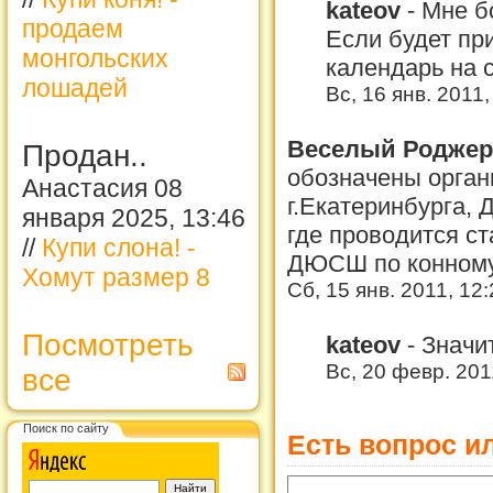
kateov
-
Мне б
продаем
Если будет пр
монгольских
календарь на с
лошадей
Вс, 16 янв. 2011
Веселый Родже
Продан..
обозначены орган
Анастасия 08
г.Екатеринбурга,
января 2025, 13:46
где проводится ст
//
Купи слона! -
ДЮСШ по конному
Хомут размер 8
Сб, 15 янв. 2011, 12
Посмотреть
kateov
-
Значи
Вс, 20 февр. 201
все
Поиск по сайту
Есть вопрос и