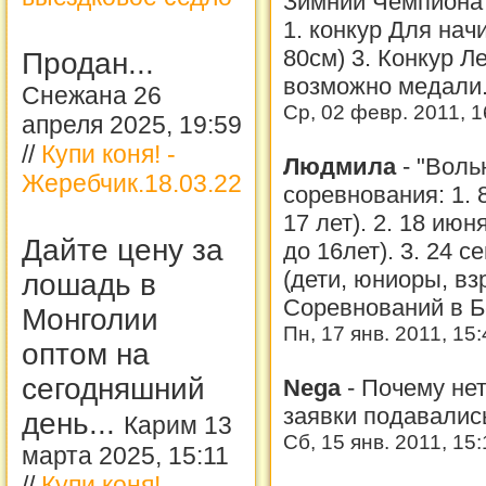
Зимний Чемпионат
1. конкур Для на
80см) 3. Конкур Л
Продан...
возможно медали.
Снежана 26
Ср, 02 февр. 2011, 
апреля 2025, 19:59
//
Купи коня! -
Людмила
-
"Воль
Жеребчик.18.03.22
соревнования: 1. 
17 лет). 2. 18 ию
Дайте цену за
до 16лет). 3. 24 
(дети, юниоры, вз
лошадь в
Соревнований в Бе
Монголии
Пн, 17 янв. 2011, 15
оптом на
сегодняшний
Nega
-
Почему нет
заявки подавалис
день...
Карим 13
Сб, 15 янв. 2011, 15
марта 2025, 15:11
//
Купи коня! -