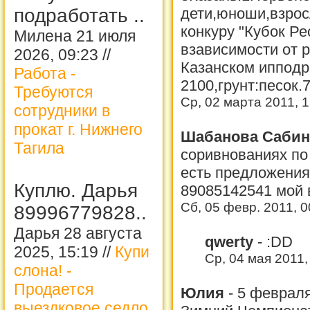
подработать ..
дети,юноши,взро
конкуру "Кубок Ре
Милена 21 июля
взависимости от 
2026, 09:23 //
Казанском ипподр
Работа -
2100,грунт:песок.
Требуются
Ср, 02 марта 2011, 
сотрудники в
прокат г. Нижнего
Шабанова Саби
Тагила
соривнованиях по 
есть предложения
Куплю. Дарья
89085142541 мой 
Сб, 05 февр. 2011, 
89996779828..
Дарья 28 августа
qwerty
-
:DD
2025, 15:19 //
Купи
Ср, 04 мая 2011,
слона! -
Продается
Юлия
-
5 февраля
выездковое седло