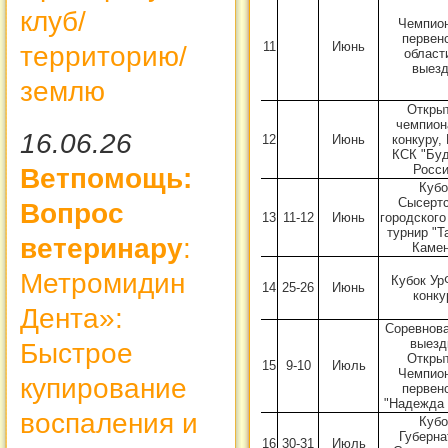
клуб/
Чемпион
первен
11
Июнь
территорию/
област
выезд
землю
Откры
чемпион
16.06.26
12
Июнь
конкуру,
КСК "Бу
Росси
Ветпомощь:
Кубо
Сысертс
Вопрос
13
11-12
Июнь
городского
турнир "Т
ветеринару
:
Камен
Метромидин
Кубок Ур
14
25-26
Июнь
конку
Дента»:
Соревнова
выезд
Быстрое
Откры
15
9-10
Июль
Чемпион
купирование
первен
"Надежда 
воспаления и
Кубо
Губерна
16
30-31
Июль