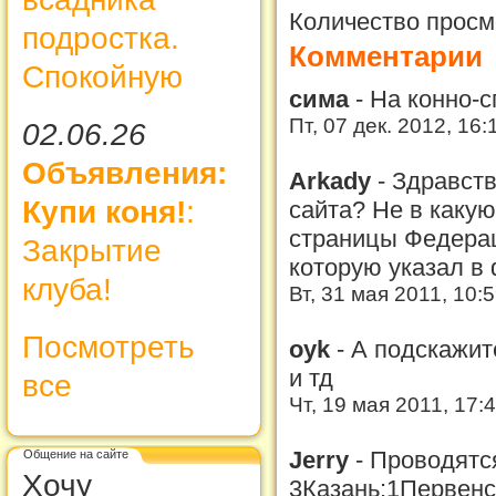
Количество просм
подростка.
Комментарии
Спокойную
сима
-
На конно-
Пт, 07 дек. 2012, 16
02.06.26
Объявления:
Arkady
-
Здравств
Купи коня!
:
сайта? Не в какую
страницы Федерац
Закрытие
которую указал в
клуба!
Вт, 31 мая 2011, 10:
Посмотреть
oyk
-
А подскажит
и тд
все
Чт, 19 мая 2011, 17:
Jerry
-
Проводятс
Общение на сайте
Хочу
3Казань:1Первенс