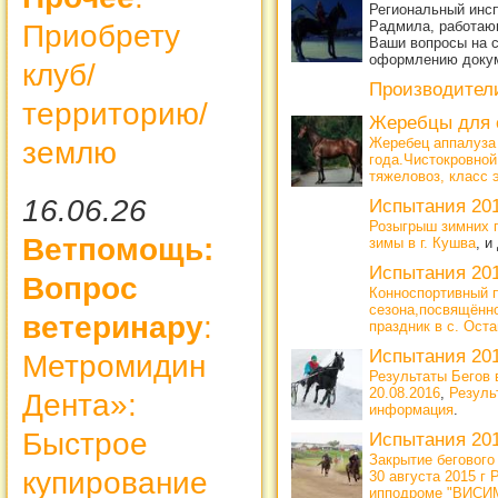
Региональный инсп
Радмила, работающ
Приобрету
Ваши вопросы на с
оформлению доку
клуб/
Производител
территорию/
Жеребцы для 
Жеребец аппалуза
землю
года.Чистокровной
тяжеловоз, класс 
16.06.26
Испытания 20
Розыгрыш зимних 
Ветпомощь:
зимы в г. Кушва
, и
Испытания 20
Вопрос
Конноспортивный п
сезона,посвящённ
ветеринару
:
праздник в с. Ост
Испытания 20
Метромидин
Результаты Бегов в
20.08.2016
,
Резуль
Дента»:
информация
.
Быстрое
Испытания 20
Закрытие беговог
купирование
30 августа 2015 
ипподроме "ВИСИМ