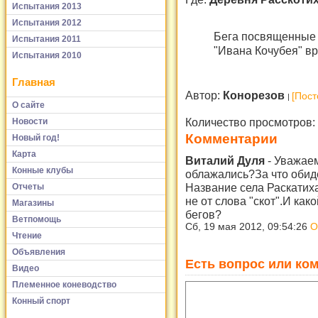
Испытания 2013
Испытания 2012
Бега посвященные 
Испытания 2011
"Ивана Кочубея" вр
Испытания 2010
Главная
Автор:
Конорезов
[Пост
О сайте
Количество просмотров:
Новости
Комментарии
Новый год!
Карта
Виталий Дуля
-
Уважаем
Конные клубы
облажались?За что обид
Название села Раскатиха
Отчеты
не от слова "скот".И ка
Магазины
бегов?
Ветпомощь
Сб, 19 мая 2012, 09:54:26
О
Чтение
Объявления
Есть вопрос или ком
Видео
Племенное коневодство
Конный спорт