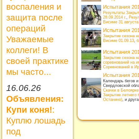
воспаления и
Испытания 20
Результаты Закрыт
защита после
28.09.2014 г.
,
Резу
Висиме 31 августа 
операций
Испытания 20
Закрытие сезона н
Уважаемые
Висиме 01.09.13
,
б
коллеги! В
Испытания 20
Закрытие сезона н
своей практике
соревнований на и
Соревнований в Ирб
мы часто...
Испытания 20
Календарь бегов и
16.06.26
Свердловской обл
Скачки в Белоярке
Закрытие летнего 
Объявления:
Останино)
, и друг
Купи коня!
:
Куплю лошадь
под