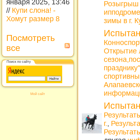
января 2025, 13:46
Розыгрыш 
//
Купи слона! -
ипподроме
Хомут размер 8
зимы в г. 
Испытан
Посмотреть
Конноспорт
все
Открытие 
сезона,по
Поиск по сайту
празднику
спортивны
Алапаевск
информац
Мой сайт
Испытан
Результаты
г.
,
Результа
Результат