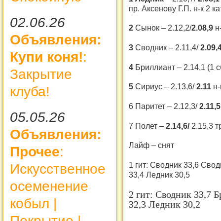
пр. Аксенову Г.П. н-к 2 к
02.06.26
2
Сынок – 2.12,2/
2.08,9
н
Объявления:
3
Сводник – 2.11,4/
2.09,
Купи коня!
:
4
Бриллиант – 2.14,1 (1 сб
Закрытие
5
Сириус – 2.13,6/
2.11
н-
клуба!
6 Паритет – 2.12,3/
2.11,
05.05.26
7 Полет –
2.14,6/
2.15,3 т
Объявления:
Лайф – снят
Прочее
:
1 гит: Сводник 33,6 Сво
Искусственное
33,4 Ледник 30,5
осеменение
2 гит: Сводник 33,7 
кобыл |
32,3 Ледник 30,2
Покрытие |