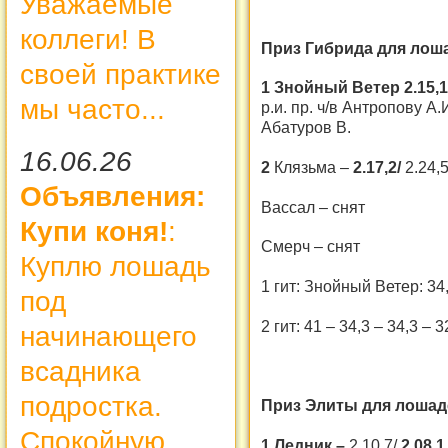
Уважаемые
коллеги! В
Приз Гибрида для лошад
своей практике
1 Знойный Ветер 2.15,
мы часто...
р.и. пр. ч/в Антропову А.
Абатуров В.
16.06.26
2
Клязьма –
2.17,2/
2.24,
Объявления:
Вассал – снят
Купи коня!
:
Смерч – снят
Куплю лошадь
1 гит: Знойный Ветер: 34,
под
2 гит: 41 – 34,3 – 34,3 – 3
начинающего
всадника
подростка.
Приз Элиты для лошадей
Спокойную
1 Ледник –
2.10,7/
2.08,