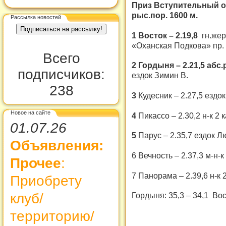
Приз Вступительный о
рыс.пор. 1600 м.
Рассылка новостей
1 Восток – 2.19,8
гн.жер
«Оханская Подкова» пр. Г
Всего
2 Гордыня – 2.21,5 абс
подписчиков:
ездок Зимин В.
238
3
Кудесник – 2.27,5 ездо
Новое на сайте
4
Пикассо – 2.30,2 н-к 2 
01.07.26
5
Парус – 2.35,7 ездок Л
Объявления:
6 Вечность – 2.37,3 м-н-к
Прочее
:
7 Панорама – 2.39,6 н-к 
Приобрету
клуб/
Гордыня: 35,3 – 34,1 Вос
территорию/