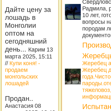
Свердловс
Радмила, 
Дайте цену за
10 лет, го
лошадь в
вопросы н
Монголии
породам 
оптом на
документо
сегодняшний
Произво
день...
Карим 13
Жеребцы
марта 2025, 15:11
Жеребец а
//
Купи коня! -
Жеребец д
продаем
года.Чист
монгольских
пароды.от
лошадей
тяжеловоз,
информац
Продан..
Испытан
Анастасия 08