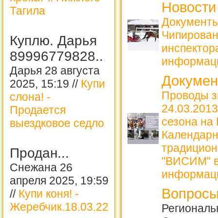
Новости
Тагила
Документы
Чипирова
Куплю. Дарья
инспекто
89996779828..
информац
Дарья 28 августа
Докуме
2025, 15:19 //
Купи
Проводы з
слона! -
24.03.2013
Продается
сезона на
выездковое седло
Календарн
традицион
Продан...
"ВИСИМ" в
Снежана 26
информац
апреля 2025, 19:59
Вопросы
//
Купи коня! -
Жеребчик.18.03.22
Региональ