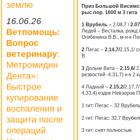
землю
Приз Большой Висимски
рыс.пор. 1600 м 3 гита
16.06.26
1 Врубель –
2.08,7 /
2.0
Ветпомощь:
Ледей – Весталка, рожд Л
Огибенина В.В., м-н-к По
Вопрос
2
Пегас –
2.14,7/
2.15,1/ 
ветеринару
:
В.
Метромидин
3
Дольче Вита –
2.15,6/
2
Дента»:
резвостей -4.31,7) н-к 2 
Быстрое
4 Ладный –
2.15,2/
2.17,7
4.33,4) ездок Невзоров П
купирование
1 гит: Пегас – 32 Врубель
воспаления и
защита после
2 гит: Пегас: 32,7 Врубель
операций
3 гит: снят полностью