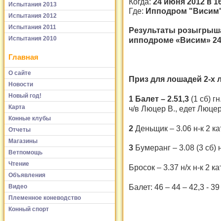
Когда:
24 июня 2012 в 1
Испытания 2013
Где:
Ипподром "Висим
Испытания 2012
Испытания 2011
Результаты розыгрыш
Испытания 2010
ипподроме «Висим» 24 
Главная
О сайте
Приз для лошадей 2-х л
Новости
Новый год!
1 Балет – 2.51,3
(1 сб) г
Карта
ч/в Люцер В., едет Люцер
Конные клубы
2
Деньщик – 3.06 н-к 2 к
Отчеты
Магазины
3
Бумеранг – 3.08 (3 сб) 
Ветпомощь
Чтение
Бросок – 3.37 н/х н-к 2 к
Объявления
Балет: 46 – 44 – 42,3 - 39
Видео
Племенное коневодство
Конный спорт