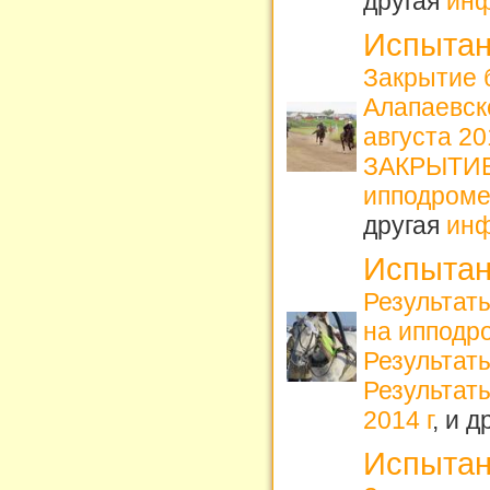
другая
ин
Испытан
Закрытие 
Алапаевс
августа 2
ЗАКРЫТИЕ 
ипподроме
другая
ин
Испытан
Результат
на ипподро
Результат
Результаты
2014 г
, и 
Испытан