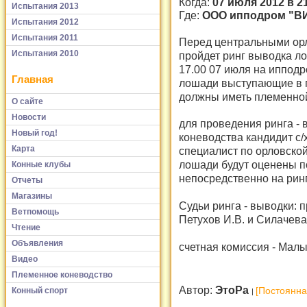
Когда:
07 июля 2012 в 2
Испытания 2013
Где:
ООО ипподром "В
Испытания 2012
Испытания 2011
Перед центральными орл
Испытания 2010
пройдет ринг выводка л
17.00 07 июля на иппод
Главная
лошади выступающие в п
должны иметь племенно
О сайте
Новости
для проведения ринга - 
Новый год!
коневодства кандидит с
Карта
специалист по орловской
лошади будут оценены п
Конные клубы
непосредственно на рин
Отчеты
Магазины
Судьи ринга - выводки: п
Ветпомощь
Петухов И.В. и Силачева 
Чтение
Объявления
счетная комиссия - Малы
Видео
Племенное коневодство
Автор:
ЭтоРа
[Постоянна
Конный спорт