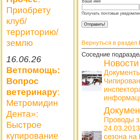
Ваше имя
Приобрету
Получать почтовые уведомлен
клуб/
территорию/
землю
Вернуться в раздел
Соседние подразде
16.06.26
Новости
Ветпомощь:
Документы
Вопрос
Чипирова
инспекто
ветеринару
:
информац
Метромидин
Докуме
Дента»:
Проводы з
Быстрое
24.03.2013
купирование
сезона на