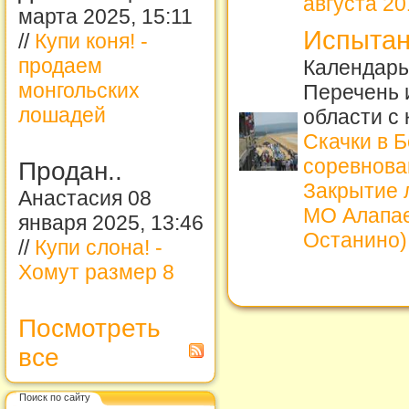
августа 201
марта 2025, 15:11
Испытан
//
Купи коня! -
продаем
Календарь 
монгольских
Перечень 
лошадей
области с
Скачки в 
соревнова
Продан..
Закрытие л
Анастасия 08
МО Алапае
января 2025, 13:46
Останино)
//
Купи слона! -
Хомут размер 8
Посмотреть
все
Поиск по сайту