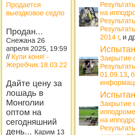
Результат
Продается
на ипподро
выездковое седло
Результат
Результаты
Продан...
2014 г
, и 
Снежана 26
Испытан
апреля 2025, 19:59
//
Купи коня! -
Закрытие 
Жеребчик.18.03.22
Результат
01.09.13
,
б
информац
Дайте цену за
лошадь в
Испытан
Монголии
Закрытие 
оптом на
ипподром
на ипподро
сегодняшний
Результат
день...
Карим 13