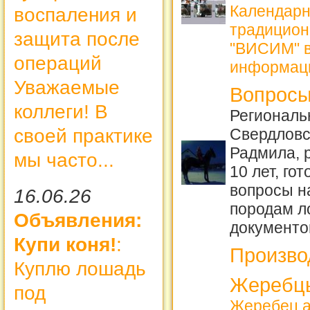
Календарн
воспаления и
традицион
защита после
"ВИСИМ" в
операций
информац
Уважаемые
Вопросы
коллеги! В
Региональ
Свердловс
своей практике
Радмила, 
мы часто...
10 лет, го
вопросы н
16.06.26
породам 
Объявления:
документо
Купи коня!
:
Произво
Куплю лошадь
Жеребцы
под
Жеребец а