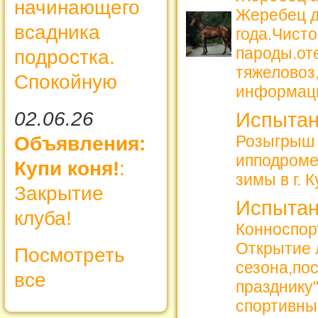
начинающего
Жеребец д
всадника
года.Чист
пароды.от
подростка.
тяжеловоз,
Спокойную
информац
02.06.26
Испытан
Розыгрыш 
Объявления:
ипподроме
Купи коня!
:
зимы в г. 
Закрытие
Испытан
клуба!
Конноспорт
Открытие 
Посмотреть
сезона,по
все
празднику
спортивны