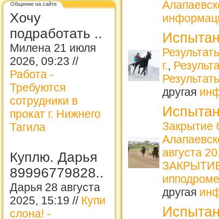
Алапаевск
Общение на сайте
Хочу
информац
подработать ..
Испытан
Милена 21 июля
Результаты
2026, 09:23 //
г.
,
Результа
Работа -
Результат
Требуются
другая
ин
сотрудники в
Испытан
прокат г. Нижнего
Закрытие 
Тагила
Алапаевс
августа 2
Куплю. Дарья
ЗАКРЫТИЕ 
89996779828..
ипподроме
Дарья 28 августа
другая
ин
2025, 15:19 //
Купи
Испытан
слона! -