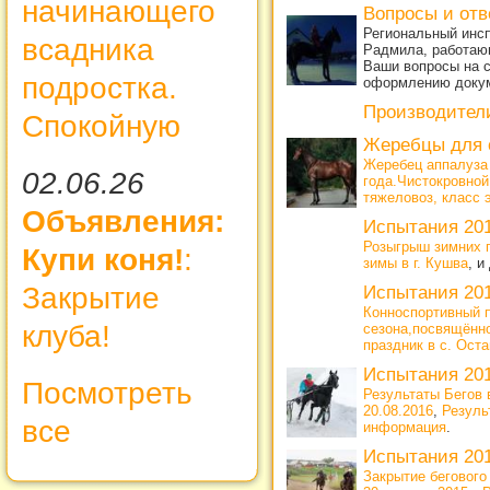
начинающего
Вопросы и от
Региональный инсп
всадника
Радмила, работающ
Ваши вопросы на с
подростка.
оформлению доку
Производител
Спокойную
Жеребцы для 
Жеребец аппалуза
02.06.26
года.Чистокровной
тяжеловоз, класс 
Объявления:
Испытания 20
Розыгрыш зимних 
Купи коня!
:
зимы в г. Кушва
, и
Закрытие
Испытания 20
Конноспортивный п
клуба!
сезона,посвящённ
праздник в с. Ост
Испытания 20
Посмотреть
Результаты Бегов в
20.08.2016
,
Резуль
все
информация
.
Испытания 20
Закрытие беговог