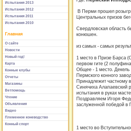
Испытания 2013
Испытания 2012
В Перми прошел розыгр
Испытания 2011
Центральных призов бего
Испытания 2010
Свердловская область б
Главная
конюшен.
О сайте
из самых - самых резуль
Новости
Новый год!
1 место в Призе Барса (О
первом гите (2 полуфинал
Карта
Общее - 1 место. Декель 
Конные клубы
Пермского конного завод
Отчеты
Принадлежит частному в
Магазины
Синячиха Алапаевский р-
Ветпомощь
испытания в руках масте
Чтение
Поздравляем Игоря Федо
Объявления
заслуженной победой в П
Видео
Племенное коневодство
Конный спорт
1 место во Вступительном