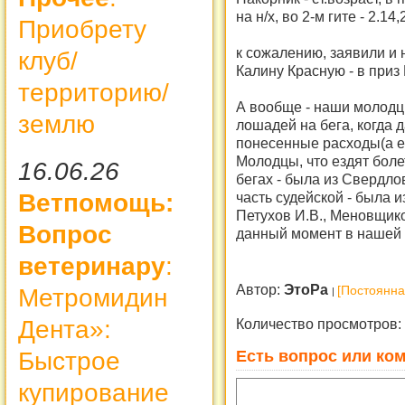
на н/х, во 2-м гите - 2.14
Приобрету
к сожалению, заявили и 
клуб/
Калину Красную - в приз
территорию/
А вообще - наши молодцы
землю
лошадей на бега, когда
понесенные расходы(а ес
Молодцы, что ездят боле
16.06.26
бегах - была из Свердло
часть судейской - была и
Ветпомощь:
Петухов И.В., Меновщико
Вопрос
данный момент в нашей 
ветеринару
:
Автор:
ЭтоРа
Метромидин
[Постоянна
Дента»:
Количество просмотров:
Есть вопрос или ком
Быстрое
купирование