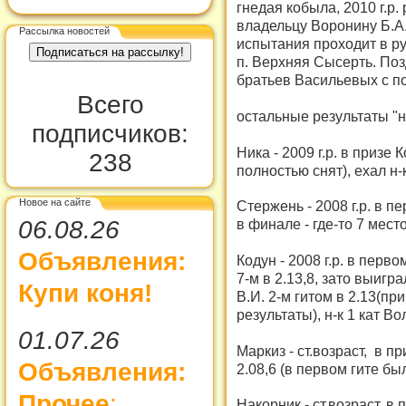
гнедая кобыла, 2010 г.р
владельцу Воронину Б.А.
Рассылка новостей
испытания проходит в ру
п. Верхняя Сысерть. По
братьев Васильевых с по
Всего
остальные результаты "
подписчиков:
Ника - 2009 г.р. в призе К
238
полностью снят), ехал н-к
Новое на сайте
Стержень - 2008 г.р. в п
06.08.26
в финале - где-то 7 место
Объявления:
Кодун - 2008 г.р. в пер
7-м в 2.13,8, зато выиг
Купи коня!
В.И. 2-м гитом в 2.13(пр
результаты), н-к 1 кат Во
01.07.26
Маркиз - ст.возраст, в п
Объявления:
2.08,6 (в первом гите был
Прочее
:
Накорник - ст.возраст, в