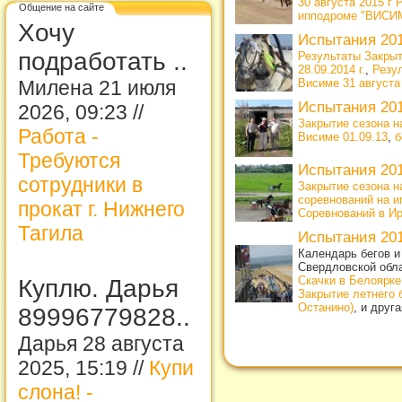
30 августа 2015 
Общение на сайте
ипподроме "ВИСИМ
Хочу
Испытания 20
подработать ..
Результаты Закрыт
28.09.2014 г.
,
Резу
Висиме 31 августа 
Милена 21 июля
Испытания 20
2026, 09:23 //
Закрытие сезона н
Работа -
Висиме 01.09.13
,
б
Требуются
Испытания 20
сотрудники в
Закрытие сезона н
соревнований на и
прокат г. Нижнего
Соревнований в Ирб
Тагила
Испытания 20
Календарь бегов и
Свердловской обл
Скачки в Белоярке
Куплю. Дарья
Закрытие летнего 
Останино)
, и друг
89996779828..
Дарья 28 августа
2025, 15:19 //
Купи
слона! -