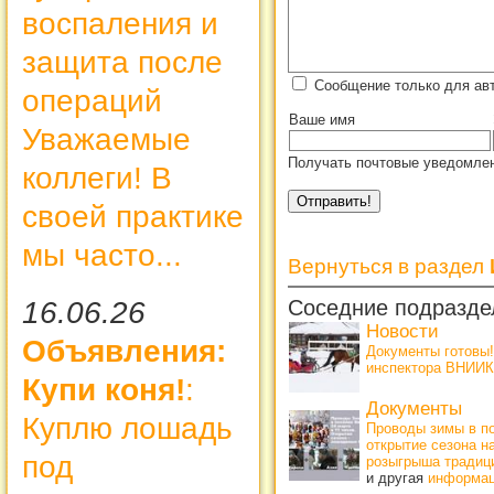
воспаления и
защита после
Сообщение только для ав
операций
Ваше имя
Уважаемые
Получать почтовые уведомлен
коллеги! В
своей практике
мы часто...
Вернуться в раздел
Соседние подразде
16.06.26
Новости
Объявления:
Документы готовы
инспектора ВНИИК
Купи коня!
:
Документы
Куплю лошадь
Проводы зимы в по
открытие сезона н
под
розыгрыша традиц
и другая
информа