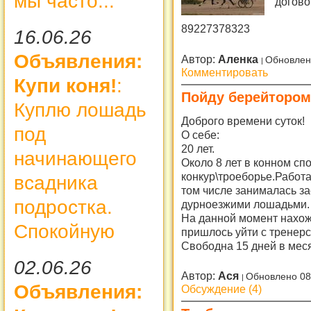
мы часто...
догово
89227378323
16.06.26
Объявления:
Автор:
Аленка
Обновлен
Комментировать
Купи коня!
:
Пойду берейтором
Куплю лошадь
Доброго времени суток!
под
О себе:
20 лет.
начинающего
Около 8 лет в конном сп
конкур\троеборье.Работ
всадника
том числе занималась за
подростка.
дурноезжими лошадьми.
На данной момент нахожу
Спокойную
пришлось уйти с тренерс
Свободна 15 дней в меся
02.06.26
Автор:
Ася
Обновлено 08
Объявления:
Обсуждение (4)