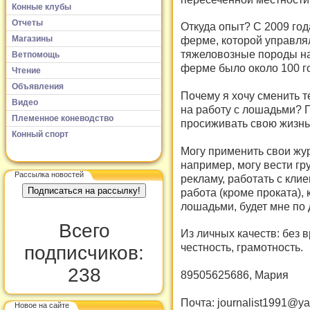
Конные клубы
Отчеты
Откуда опыт? С 2009 го
Магазины
ферме, которой управля
тяжеловозные породы на
Ветпомощь
ферме было около 100 г
Чтение
Объявления
Почему я хочу сменить 
Видео
на работу с лошадьми? П
Племенное коневодство
просиживать свою жизнь з
Конный спорт
Могу применить свои жу
например, могу вести гр
Рассылка новостей
рекламу, работать с кли
работа (кроме проката),
лошадьми, будет мне по 
Всего
Из личных качеств: без 
честность, грамотность.
подписчиков:
238
89505625686, Мария
Почта: journalist1991@ya
Новое на сайте