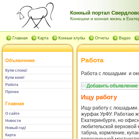
Конный портал Свердловс
Конюшни и конная жизнь в Екатер
Главная
Карта
Конные клубы
Отчеты
Видео
Работа
Объявления
Купи слона!
Работа с лошадьми и ок
Купи коня!
Работа
Добавить объявление
Прочее
Ищу работу
Главная
Ищу работу с лошадьми. 
журфак УрФУ. Работаю 
О сайте
Екатеринбурге, но офисн
Новости
любительской верховой е
Новый год!
табуна, кормление, купан
Карта
пересеченной местности