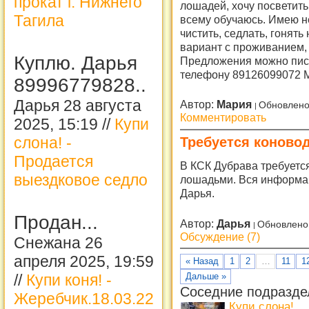
прокат г. Нижнего
лошадей, хочу посветить
Тагила
всему обучаюсь. Имею н
чистить, седлать, гонять
вариант с проживанием, 
Куплю. Дарья
Предложения можно писат
телефону 89126099072 
89996779828..
Дарья 28 августа
Автор:
Мария
Обновлено
Комментировать
2025, 15:19 //
Купи
слона! -
Требуется коново
Продается
В КСК Дубрава требуетс
выездковое седло
лошадьми. Вся информа
Дарья.
Продан...
Автор:
Дарья
Обновлено
Обсуждение (7)
Снежана 26
апреля 2025, 19:59
« Назад
1
2
…
11
1
//
Купи коня! -
Дальше »
Соседние подразде
Жеребчик.18.03.22
Купи слона!