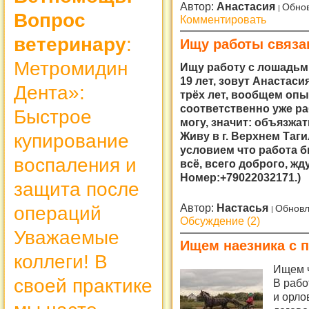
Автор:
Анастасия
Обнов
Вопрос
Комментировать
ветеринару
:
Ищу работы связа
Метромидин
Ищу работу с лошадьми
19 лет, зовут Анастаси
Дента»:
трёх лет, вообщем опыт
соответственно уже ра
Быстрое
могу, значит: объязжат
Живу в г. Верхнем Таги
купирование
условием что работа б
воспаления и
всё, всего доброго, ж
Номер:+79022032171.)
защита после
Автор:
Настасья
операций
Обновл
Обсуждение (2)
Уважаемые
Ищем наезника с 
коллеги! В
Ищем ч
своей практике
В рабо
и орло