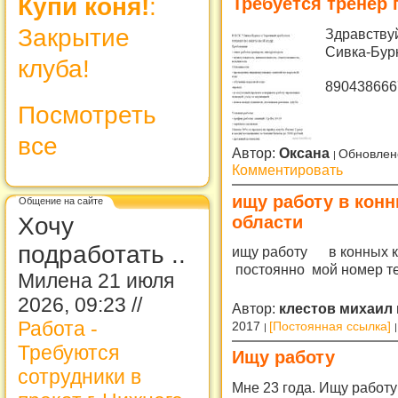
Купи коня!
:
Требуется тренер 
Закрытие
Здравствуй
Сивка-Бур
клуба!
890438666
Посмотреть
все
Автор:
Оксана
Обновлен
Комментировать
ищу работу в конн
Общение на сайте
области
Хочу
подработать ..
ищу работу в конных кл
постоянно мой номер те
Милена 21 июля
2026, 09:23 //
Автор:
клестов михаил
Работа -
2017
[Постоянная ссылка]
Требуются
Ищу работу
сотрудники в
Мне 23 года. Ищу работ