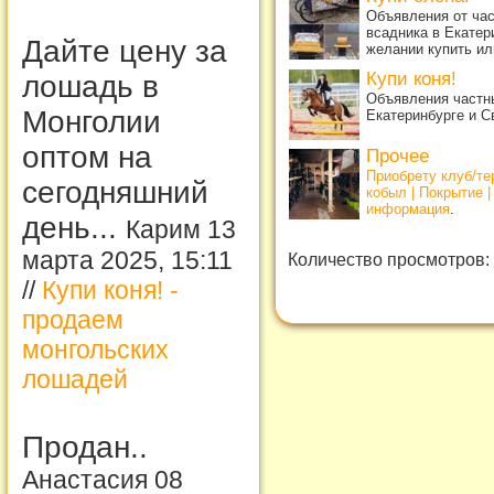
Объявления от ча
всадника в Екатер
Дайте цену за
желании купить ил
Купи коня!
лошадь в
Объявления частны
Монголии
Екатеринбурге и С
оптом на
Прочее
Приобрету клуб/т
сегодняшний
кобыл | Покрытие 
информация
.
день...
Карим 13
марта 2025, 15:11
Количество просмотров:
//
Купи коня! -
продаем
монгольских
лошадей
Продан..
Анастасия 08