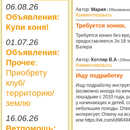
06.08.26
Автор:
Мария
Обновлено
Комментировать
Объявления:
Требуется конюх.
Купи коня!
Требуется конюх без вр
01.07.26
предоставляется.Зп 18 т
Валера
Объявления:
Автор:
Котляр В.А
Обно
Прочее
:
Комментировать
Приобрету
Ищу подработку
клуб/
Ищу подработку инструк
(возможно иногда по вече
территорию/
лошадьми с 2010 года, 
землю
у начинающих и детей, 
небольшие походы. Отве
интересует. Отвечу на 
16.06.26
или https://vk.com/id9649
Ветпомощь: