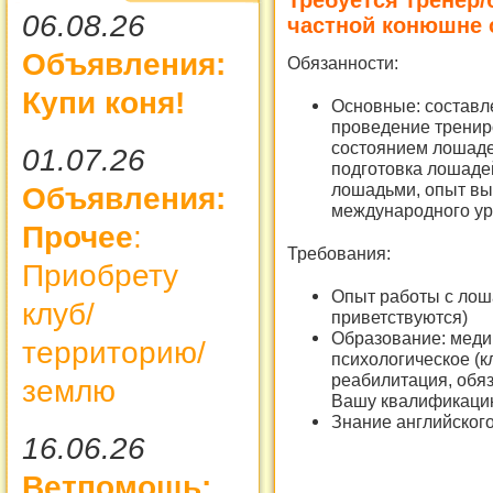
Требуется тренер/
06.08.26
частной конюшне 
Объявления:
Обязанности:
Купи коня!
Основные: составл
проведение трениро
состоянием лошаде
01.07.26
подготовка лошаде
лошадьми, опыт вы
Объявления:
международного ур
Прочее
:
Требования:
Приобрету
Опыт работы с лош
клуб/
приветствуются)
Образование: медиц
территорию/
психологическое (к
реабилитация, обя
землю
Вашу квалификаци
Знание английског
16.06.26
Ветпомощь: