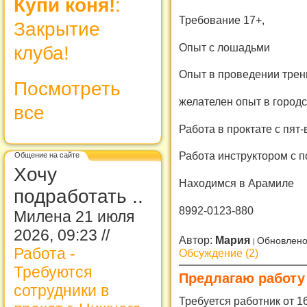
Купи коня!
:
Требование 17+,
Закрытие
Опыт с лошадьми
клуба!
Опыт в проведении трен
Посмотреть
желателен опыт в город
все
Работа в проктате с пят-
Работа инструктором с п
Общение на сайте
Хочу
Находимся в Арамиле
подработать ..
8992-0123-880
Милена 21 июля
2026, 09:23 //
Автор:
Мария
Обновлено
Работа -
Обсуждение (2)
Требуются
Предлагаю работу
сотрудники в
Требуется работник от 16