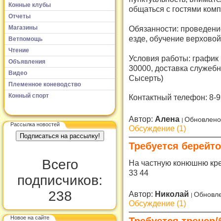
Конные клубы
общаться с гостями комп
Отчеты
Магазины
Обязанности: проведени
езде, обучение верховой
Ветпомощь
Чтение
Условия работы: график 
Объявления
30000, доставка служеб
Видео
Сысерть)
Племенное коневодство
Конный спорт
Контактный телефон: 8-9
Автор:
Алена
Обновлено
Рассылка новостей
Обсуждение (1)
Требуется берейт
Всего
На частную конюшню креб
33 44
подписчиков:
238
Автор:
Николай
Обновле
Обсуждение (1)
Новое на сайте