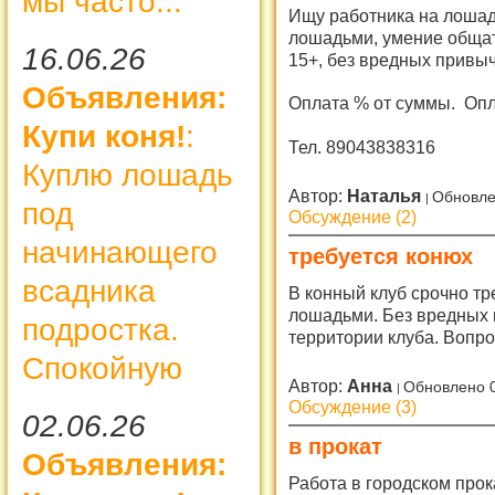
мы часто...
Ищу работника на лошадь
лошадьми, умение обща
16.06.26
15+, без вредных привы
Объявления:
Оплата % от суммы. Опл
Купи коня!
:
Тел. 89043838316
Куплю лошадь
Автор:
Наталья
Обновле
под
Обсуждение (2)
начинающего
требуется конюх
всадника
В конный клуб срочно тр
лошадьми. Без вредных 
подростка.
территории клуба. Вопро
Спокойную
Автор:
Анна
Обновлено 
Обсуждение (3)
02.06.26
в прокат
Объявления:
Работа в городском про