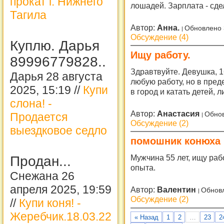
прокат г. Нижнего
лошадей. Зарплата - сд
Тагила
Автор:
Анна.
Обновлено 
Обсуждение (4)
Куплю. Дарья
Ищу работу.
89996779828..
Здравтвуйте. Девушка, 1
Дарья 28 августа
любую работу, но в пред
2025, 15:19 //
Купи
в город и катать детей,
слона! -
Автор:
Анастасия
Обнов
Продается
Обсуждение (2)
выездковое седло
помошник конюха
Мужчина 55 лет, ищу ра
Продан...
опыта.
Снежана 26
апреля 2025, 19:59
Автор:
Валентин
Обновл
Обсуждение (2)
//
Купи коня! -
Жеребчик.18.03.22
« Назад
1
2
…
23
2