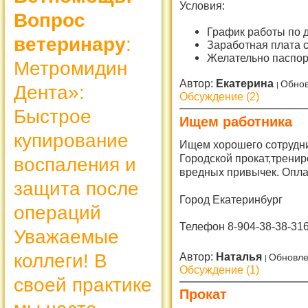
Условия:
Вопрос
График работы по 
ветеринару
:
Заработная плата с
Желательно паспо
Метромидин
Автор:
Екатерина
Обнов
Дента»:
Обсуждение (2)
Быстрое
Ищем работника
купирование
Ищем хорошего сотрудни
Городской прокат,трени
воспаления и
вредных привычек. Опла
защита после
Город Екатеринбург
операций
Телефон 8-904-38-38-31
Уважаемые
коллеги! В
Автор:
Наталья
Обновле
Обсуждение (1)
своей практике
Прокат