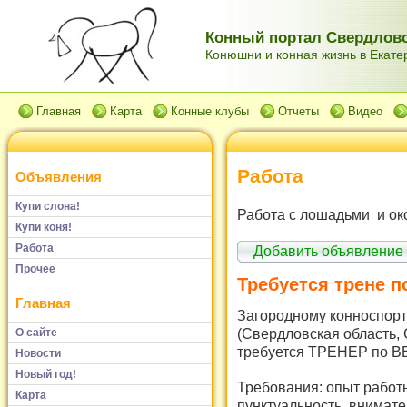
Конный портал Свердловс
Конюшни и конная жизнь в Екатер
Главная
Карта
Конные клубы
Отчеты
Видео
Работа
Объявления
Купи слона!
Работа с лошадьми и ок
Купи коня!
Работа
Добавить объявление
Прочее
Требуется трене п
Главная
Загородному конноспорт
(Свердловская область, 
О сайте
требуется ТРЕНЕР по 
Новости
Новый год!
Требования: опыт работы
Карта
пунктуальность, внимате