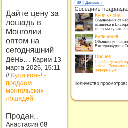
89
Дальше »
Соседние подразде
Дайте цену за
Купи слона!
Объявления от ча
лошадь в
всадника в Екатер
желании купить ил
Монголии
Купи коня!
оптом на
Объявления частны
Екатеринбурге и С
сегодняшний
Прочее
день...
Карим 13
Приобрету клуб/т
кобыл | Покрытие 
марта 2025, 15:11
информация
.
//
Купи коня! -
продаем
Количество просмотров:
монгольских
лошадей
Продан..
Анастасия 08