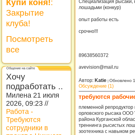
Купи коня!
:
Специализация рысаки, 
лошадьми (конкур)
Закрытие
опыт работы есть
клуба!
срочно!!!
Посмотреть
все
89638560372
avevision@mail.ru
Общение на сайте
Хочу
Автор:
Katie
Обновлено 1
подработать ..
Обсуждение (1)
Милена 21 июля
требуются рабочи
2026, 09:23 //
племенной репродуктор
Работа -
орловского рысака ООО
Требуются
района Курганской облас
треннинга рысистых лош
сотрудники в
зоотехника с навыком ре