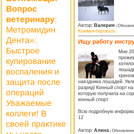
Вопрос
ветеринару
:
Автор:
Валерия
Обновле
Метромидин
Комментировать
Дента»:
Ищу работу инстр
Быстрое
Мне 20
прожив
купирование
хотело
лошадь
воспаления и
хренов
защита после
наездника лошадей. Увл
разряд! Конный спорт на
операций
которую получила на сор
конный спорт
Уважаемые
Всю подробную информац
коллеги! В
12
своей практике
Автор:
Алена
Обновлено