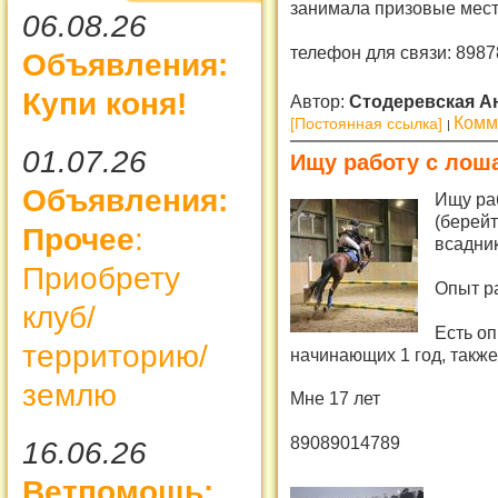
занимала призовые мест
06.08.26
телефон для связи: 898
Объявления:
Купи коня!
Автор:
Стодеревская А
Комм
[Постоянная ссылка]
01.07.26
Ищу работу с лош
Объявления:
Ищу ра
(берей
Прочее
:
всадни
Приобрету
Опыт р
клуб/
Есть о
территорию/
начинающих 1 год, такж
землю
Мне 17 лет
89089014789
16.06.26
Ветпомощь: