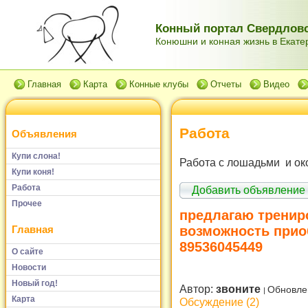
Конный портал Свердловс
Конюшни и конная жизнь в Екатер
Главная
Карта
Конные клубы
Отчеты
Видео
Работа
Объявления
Купи слона!
Работа с лошадьми и ок
Купи коня!
Работа
Добавить объявление
Прочее
предлагаю трениро
Главная
возможность прио
89536045449
О сайте
Новости
Новый год!
Автор:
звоните
Обновле
Карта
Обсуждение (2)