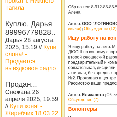
прокат г. Нижнего
Тагила
Обр.по тел: 8-912-83-83
Алена
Куплю. Дарья
Автор:
ООО "ЛОГИНОВ
Обсуждение (12)
ссылка]
89996779828..
Ищу работу на ко
Дарья 28 августа
2025, 15:19 //
Купи
Я ищу работу на лето. 
ДЮСШ по конному спорту 
слона! -
второй юношеский разря
Продается
предварительный и кома
выездковое седло
обязательная, дисциплин
активная, без вредных п
№2. Проживаю в центре 
Продан...
Рассмотрю ваши предлож
Снежана 26
Автор:
Елизавета
Обнов
апреля 2025, 19:59
Обсуждение (7)
//
Купи коня! -
Волонтеры
Жеребчик.18.03.22