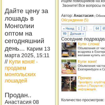
Ищем помощников на кон
Звоните! Все вопросы по
Дайте цену за
Автор:
Анастасия
Обнов
лошадь в
Обсуждение (5)
Монголии
« Назад
1
2
…
64
6
оптом на
89
Дальше »
Соседние подразде
сегодняшний
Купи слона!
день...
Карим 13
Объявления от ча
всадника в Екатер
марта 2025, 15:11
желании купить ил
//
Купи коня! -
Купи коня!
Объявления частны
продаем
Екатеринбурге и С
монгольских
Прочее
лошадей
Приобрету клуб/т
кобыл | Покрытие 
информация
.
Продан..
Количество просмотров:
Анастасия 08