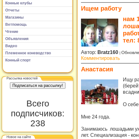
Конные клубы
Ищем работу
Отчеты
Магазины
нам 
Ветпомощь
лоша
Чтение
рабо
Объявления
тел: 
Видео
Автор:
Bratz160
Обновле
Племенное коневодство
Комментировать
Конный спорт
Анастасия
Рассылка новостей
Ищу ра
(берей
всадни
Всего
О себе
подписчиков:
Мне 24 года.
238
Занимаюсь лошадьми уже
лет. Специализация - ко
Новое на сайте