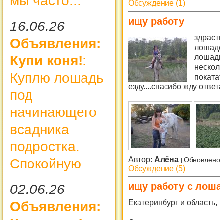
мы часто...
Обсуждение (1)
ищу работу
16.06.26
здраст
Объявления:
лошаде
лошадь
Купи коня!
:
нескол
Куплю лошадь
поката
езду....спасибо жду отве
под
начинающего
всадника
подростка.
Автор:
Алёна
Обновлено
Спокойную
Обсуждение (5)
ищу работу с лош
02.06.26
Екатеринбург и область
Объявления: