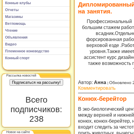
Конные клубы
Дипломированный 
Отчеты
на занятия.
Магазины
Профессиональный тр
Ветпомощь
большим стажем работы
Чтение
всадник.Отдельн
Объявления
форсированная работ
Видео
верховой езде .Рабо
уровня.Также имеетс
Племенное коневодство
ассистент курс дизайн
Конный спорт
также возможность 
Рассылка новостей
Автор:
Анна
Обновлено 
Комментировать
Всего
Конюх-берейтор
подписчиков:
В эко-биологический це
между верхней и нижней
238
конюх, конюх-берейтер,
входит следить за чистот
поить животных, вычесы
Новое на сайте