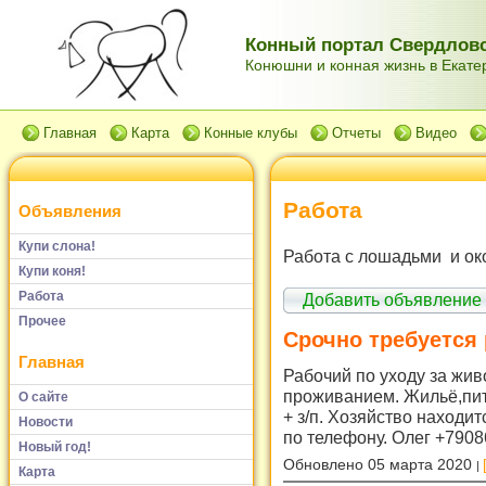
Конный портал Свердловс
Конюшни и конная жизнь в Екатер
Главная
Карта
Конные клубы
Отчеты
Видео
Работа
Объявления
Купи слона!
Работа с лошадьми и ок
Купи коня!
Работа
Добавить объявление
Прочее
Срочно требуется 
Главная
Рабочий по уходу за жи
проживанием. Жильё,пит
О сайте
+ з/п. Хозяйство находи
Новости
по телефону. Олег +790
Новый год!
Обновлено 05 марта 2020
Карта