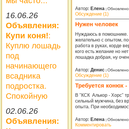
мы часто...
Автор:
Елена
Обновлено
16.06.26
Обсуждение (1)
Объявления:
Нужен человек
Купи коня!
:
Нуждаюсь в помошнике. 
желательно с опытом, по
Куплю лошадь
работа в руках, корде ве
кого есть желание но не
под
лошадка добрая, ну очен
начинающего
Автор:
Денис
Обновлено
всадника
Обсуждение (1)
подростка.
Требуется конюх -
Спокойную
В "КСК Алькор - Хорс" т
сильный мужчина, без в
опыта. При необходимос
02.06.26
Объявления:
Автор:
Елена
Обновлено
Комментировать