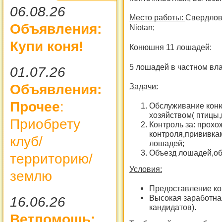
06.08.26
Место работы:
Свердловс
Объявления:
Niotan;
Купи коня!
Конюшня 11 лошадей:
5 лошадей в частном вл
01.07.26
Объявления:
Задачи:
Прочее
:
Обслуживание коню
хозяйством( птицы,
Приобрету
Контроль за: прох
контроля,прививка
клуб/
лошадей;
Объезд лошадей,об
территорию/
Условия:
землю
Предоставление ко
Высокая заработна
16.06.26
кандидатов).
Ветпомощь: