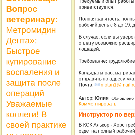
Требуемый опыт работы:
приветствуется.
Вопрос
ветеринару
:
Полная занятость, полн
рабочий день с 8 до 19,
Метромидин
В случае, если вы увере
Дента»:
оплату возможно расшир
лошадей.
Быстрое
купирование
Требование:
трудолюбие,
воспаления и
Кандидаты рассматриваю
отправить по адресу, ук
защита после
Почта:
niotan1@mail.r
операций
Автор:
Юлия
Обновлено 
Уважаемые
Комментировать
коллеги! В
Инструктор по вер
своей практике
В КСК Алькор - Хорс тре
езде на полный рабочий