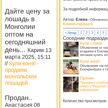
За подробной информаци
Дайте цену за
лошадь в
Автор:
Елена
Обновлено 
Комментировать
Монголии
оптом на
« Назад
1
2
3
4
5
Соседние подразде
сегодняшний
Купи слона!
Объявления от ча
день...
Карим 13
всадника в Екатер
желании купить ил
марта 2025, 15:11
Купи коня!
//
Купи коня! -
Объявления частны
продаем
Екатеринбурге и С
монгольских
Прочее
лошадей
Приобрету клуб/т
кобыл | Покрытие 
информация
.
Продан..
Количество просмотров:
Анастасия 08