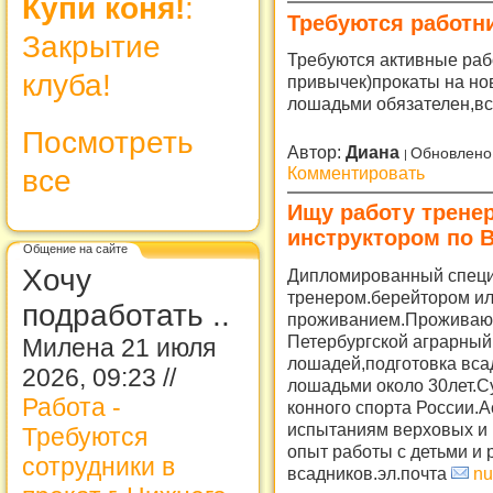
Купи коня!
:
Требуются работн
Закрытие
Требуются активные рабо
клуба!
привычек)прокаты на но
лошадьми обязателен,вс
Посмотреть
Автор:
Диана
Обновлено
Комментировать
все
Ищу работу трене
инструктором по В
Общение на сайте
Хочу
Дипломированный специ
тренером.берейтором ил
подработать ..
проживанием.Проживаю 
Петербургской аграрный
Милена 21 июля
лошадей,подготовка вса
2026, 09:23 //
лошадьми около 30лет.С
Работа -
конного спорта России.А
испытаниям верховых и
Требуются
опыт работы с детьми и 
сотрудники в
всадников.эл.почта
nu