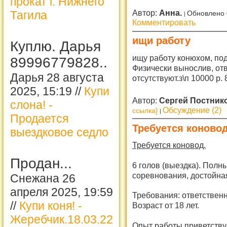
прокат г. Нижнего
Автор:
Анна.
Тагила
Обновлено 
Комментировать
ищи работу
Куплю. Дарья
ищу работу конюхом, по
89996779828..
Физически вынослив, от
Дарья 28 августа
отсутствуют.з\п 10000 р.
2025, 15:19 //
Купи
Автор:
Сергей Постник
слона! -
Обсуждение (2)
ссылка]
Продается
Требуется коновод
выездковое седло
Требуется коновод.
Продан...
6 голов (выездка). Полн
соревнования, достойная
Снежана 26
апреля 2025, 19:59
Требования: ответственн
//
Купи коня! -
Возраст от 18 лет.
Жеребчик.18.03.22
Опыт работы приветствуе